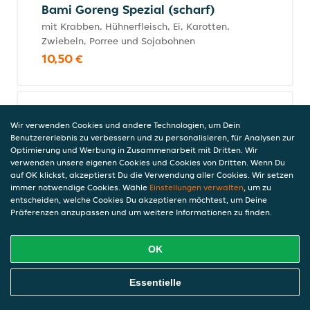
Bami Goreng Spezial (scharf)
mit Krabben, Hühnerfleisch, Ei, Karotten,
Zwiebeln, Porree und Sojabohnen
10,50 €
Gebratene Nudeln Krabben
Wir verwenden Cookies und andere Technologien, um Dein
mit Krabben, Ei, Karotten, Zwiebeln,
Benutzererlebnis zu verbessern und zu personalisieren, für Analysen zur
Porree und Sojabohnen
Optimierung und Werbung in Zusammenarbeit mit Dritten. Wir
verwenden unsere eigenen Cookies und Cookies von Dritten. Wenn Du
10,50 €
auf OK klickst, akzeptierst Du die Verwendung aller Cookies. Wir setzen
immer notwendige Cookies. Wähle
Einstellungen verwalten
, um zu
entscheiden, welche Cookies Du akzeptieren möchtest, um Deine
Präferenzen anzupassen und um weitere Informationen zu finden.
Gebratene Nudeln Ente
mit gebackenem Entenfleisch, Ei, Karotten,
OK
Zwiebeln, Porree und Sojabohnen
13,50 €
Online Essen Bestellen
Essentielle